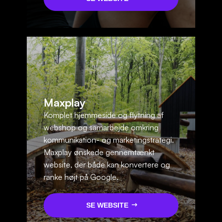
Maxplay
Komplet hjemmeside og flytning af
webshop og samarbejde omkring
kommunikation- og marketingstrategi.
Maxplay ønskede gennemtænkt
website, der både kan konvertere og
ranke højt på Google.
SE WEBSITE