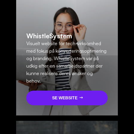
WhistleSystem
Visuelt website for tech-virksomhed
med fokus på konverteringsoptimering
og branding. WhistleSystem var på
udkig efter en samarbejdspartner der
kunne realisere deres ønsker og
behov.
SE WEBSITE