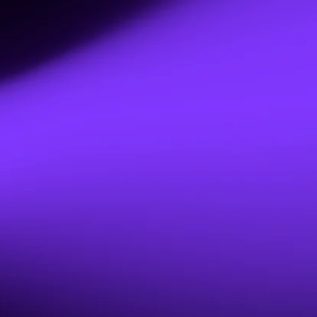
Nicolai Sørensen
WordPress webdesigner (Divi) – København & Nordsjælland