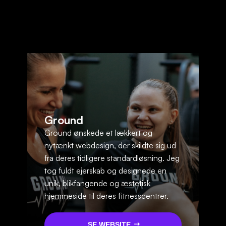
Ground
Ground ønskede et lækkert og
nytænkt webdesign, der skildte sig ud
fra deres tidligere standardløsning. Jeg
tog fuldt ejerskab og designede en
unik, blikfangende og æstetisk
hjemmeside til deres fitnesscentrer.
SE WEBSITE