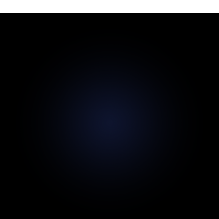
Janne Berg
Nicolai kan varmt anbefales. Han lavede en fantastisk flot
og professionel hjemmeside til min virksomhed. Nicolai er
virkelig en rar ung fyr, som er med dig hele vejen, når din
virksomhed skal have et nyt og moderne look udadtil.
Gode priser og god service. 5 store stjerner herfra.
Mamoba