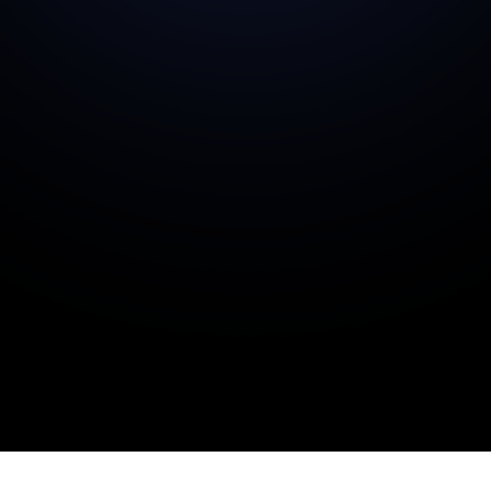
med?
Hjemmesidedesign
Vi designer moderne, professionelle
hjemmesider i WordPress, der fanger
opmærksomhed og konverterer godt.