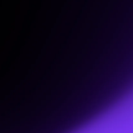
Vi vil være
de bedste
– ikke
de største.