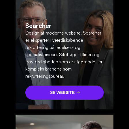
Searcher
Design af moderne website. Searcher
er eksperter i værdiskabende
rekruttering på ledelses- og
specialistniveau. Sitet øger tilliden og
troværdigheden som er afgørende i en
kompleks branche som
rekrutteringsbureau.
SE WEBSITE