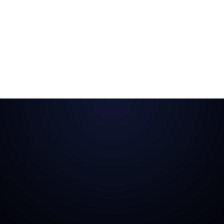
tunge, men vi kan hastighedsoptimerer
sider og ramme +90 i Google PageSpeed.
All-round ekspert i digital marketing
Vi kan også hjælpe dig
med effektiv
markedsføring