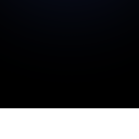
SEO
Vi er 100-meter mestrer i dansk SEO og
dominerer allerede en stor del af mange
brancher. Vi tilbyder resultatsgaranti, da vi
ved at vi kan levere.