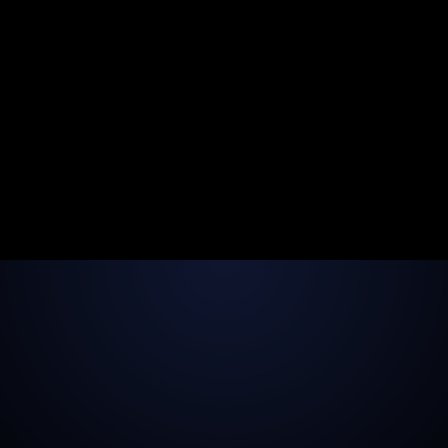
Vi har mange flere udvalgte
cases
UDFORSK CASES
Ekspert i WordPress hjemmesider
Hvad kan vi hjælpe dig