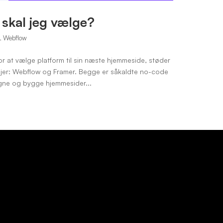
skal jeg vælge?
,
Webflow
r at vælge platform til sin næste hjemmeside, støder
jer: Webflow og Framer. Begge er såkaldte no-code
signe og bygge hjemmesider...
RDSJÆLLAND
KØBENHAVN
olai Sørensen
Thomas Hanscomb
mosevej 2B, 3450 Lillerød
Nørrebrogade 21, Københa
Fre kl. 9.00 - 16.00
Man-Fre kl. 9.00 - 16.00