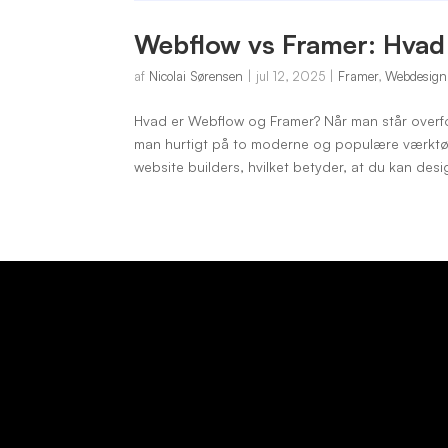
Webflow vs Framer: Hvad 
af
Nicolai Sørensen
|
jul 12, 2025
|
Framer
,
Webdesign
Hvad er Webflow og Framer? Når man står overfo
man hurtigt på to moderne og populære værktø
website builders, hvilket betyder, at du kan de
PRAKTISK
NO
En del af Nicolai Sørensen &
Nic
Co.
Rør
Møllemoseparken 7, 3450
Man-
Allerød